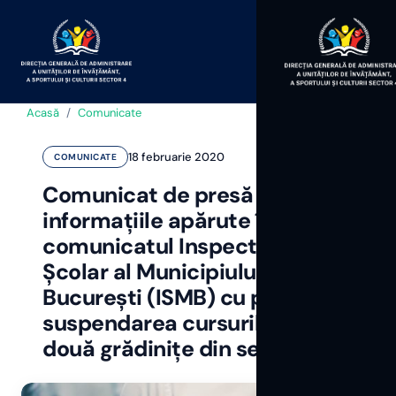
Acasă
/
Comunicate
18 februarie 2020
COMUNICATE
Comunicat de presă privind
informațiile apărute în
comunicatul Inspectoratului
Școlar al Municipiului
București (ISMB) cu privire la
suspendarea cursurilor a
două grădinițe din sectorul 4