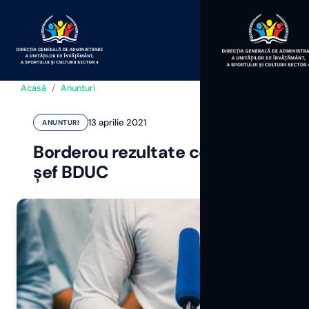
Acasă
/
Anunturi
13 aprilie 2021
ANUNTURI
Borderou rezultate concurs
șef BDUC