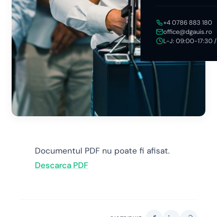
+4 0786 883 180
office@dgauis.ro
L-J: 09:00-17:30 
Documentul PDF nu poate fi afisat.
Descarca PDF