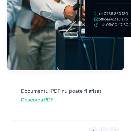
+4 0786 883 180
office@dgauis.ro
L-J: 09:00-17:30 
Documentul PDF nu poate fi afisat.
Descarca PDF