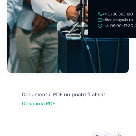
+4 0786 883 180
office@dgauis.ro
L-J: 09:00-17:30 
Documentul PDF nu poate fi afisat.
Descarca PDF