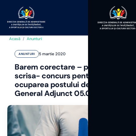
Acasă
/
Anunturi
5 martie 2020
ANUNTURI
Barem corectare – proba
scrisa- concurs pentru
ocuparea postului de Director
General Adjunct 05.03.2020